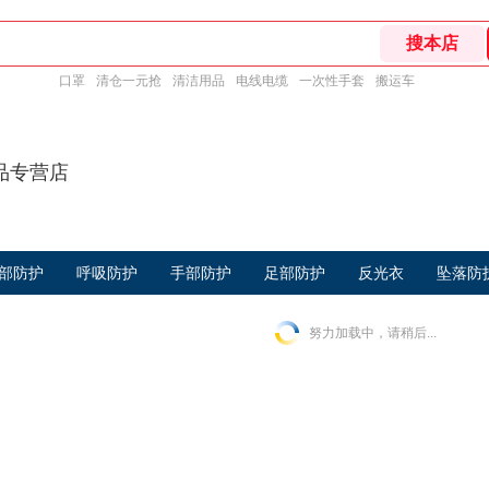
口罩
清仓一元抢
清洁用品
电线电缆
一次性手套
搬运车
品专营店
部防护
呼吸防护
手部防护
足部防护
反光衣
坠落防
努力加载中，请稍后...