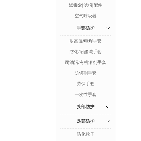
滤毒盒|滤棉|配件
空气呼吸器
手部防护
耐高温/电焊手套
防化/耐酸碱手套
耐油污/有机溶剂手套
防切割手套
劳保手套
一次性手套
头部防护
足部防护
防化靴子