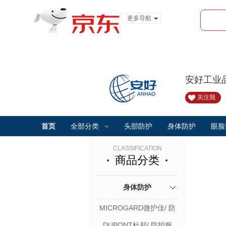
更多导航
服装城
食品
金融
安好工业
关注我
首页
全部分类
头部防护
身体防护
眼脸
CLASSIFICATION
商品分类
身体防护
MICROGARD微护佳/ 防
护服
DUPONT杜邦/ 防护服